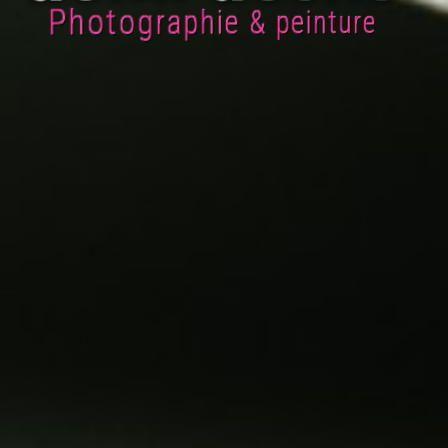
Photographie & peinture