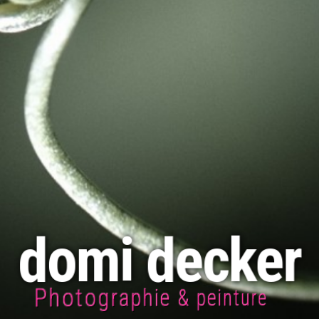
domi decker
Photographie & peinture