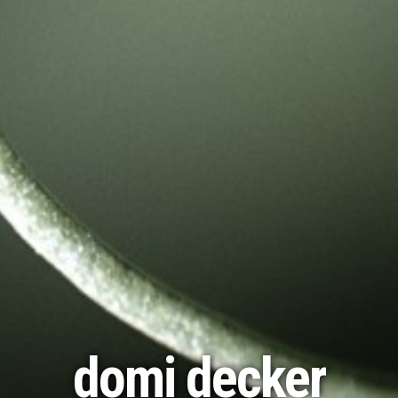
domi decker