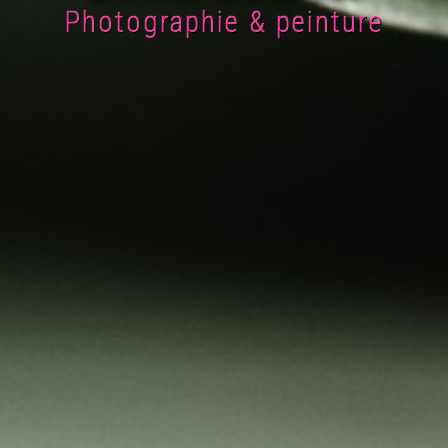
Photographie & peinture