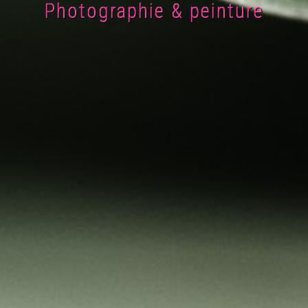
Photographie & peinture