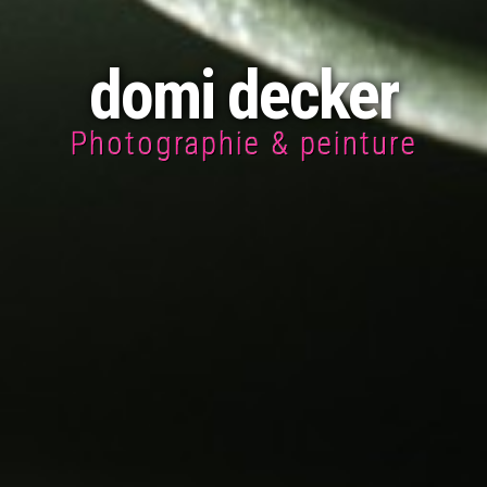
domi decker
Photographie & peinture